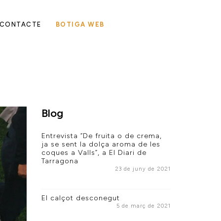
CONTACTE
BOTIGA WEB
Blog
Entrevista “De fruita o de crema,
ja se sent la dolça aroma de les
coques a Valls”, a El Diari de
Tarragona
23 de juny de 2021
El calçot desconegut
5 de març de 2021