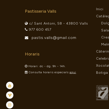
Inici
Pastisseria Valls
Catàle
Dol
c/ Sant Antoni, 58 - 43800 Valls
977 600 457
Sala
pastis.valls@gmail.com
Crea
Mel
Càteri
Horaris
Celebr
Xocola
Horari: dc - dg; 9h - 14h.
Consulta horaris especials
aqui
Botiga