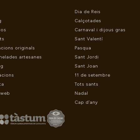
Dia de Reis
g
Calçotades
ços
Carnaval i dijous gras
ts
Sant Valentí
cions originals
Pasqua
melades artesanes
Sant Jordi
ng
Sant Joan
acions
11 de setembre
ta
Tots sants
 web
Nadal
Cap d’any