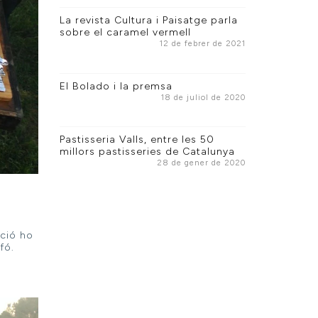
La revista Cultura i Paisatge parla
sobre el caramel vermell
12 de febrer de 2021
El Bolado i la premsa
18 de juliol de 2020
Pastisseria Valls, entre les 50
millors pastisseries de Catalunya
28 de gener de 2020
ació ho
fó.