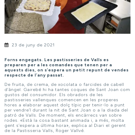
23 de juny de 2021
Forns engegats. Les pastisseries de Valls es
preparen per a les comandes que tenen per a
aquests dies, on s’espera un petit repunt de vendes
respecte de l’any passat.
De fruita, de crema, de xocolata o farcides de cabell
d’àngel. Gairebé hi ha tantes coques de Sant Joan com
gustos del consumidor. Els obradors de les
pastisseries vallenques comencen en les properes
hores a elaborar aquest dolç típic per tenir-lo a punt
per vendre’l durant la nit de Sant Joan o a la diada del
patró de Valls. De moment, els encàrrecs van sobre
rodes. «Està la cosa bastant animada i, a més, molta
gent s’espera a última hora», explica al Diari el gerent
de la Pastisseria Valls, Roger Vallvé.