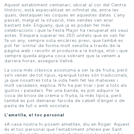
Aquest establiment centenari, ubicat al cor del Centre
Històric, està especialitzat en infinitat de, entre les
quals, destaquen les coques en aquestes dates. L’any
passat, malgrat la situació, «les vendes van anar
bastant bé». Enguany, que ja es poden fer més
celebracions i que la Festa Major ha recuperat els seus
actes. S’espera superar les 250 unitats que es van fer
fa un any, sempre sota encàrrec previ, que també es
pot fer ‘online’ de forma molt senzilla a través de la
pàgina web i recollir el producte a la botiga, «tot i que
sempre queda alguna coca sobrant que la venem a
darrera hora», assegura Vallvé.
La coca més clàssica acostuma a ser la de fruita, però
se’n venen de tot tipus, «perquè totes són tradicionals,
ja que nosaltres tota la vida hem fet les mateixes i
molt variades», explica. N’hi ha per triar i per a tots els
gustos i paladars. Per una banda, es pot adquirir la
coca de brioix de crema o fruita, la més típica, però
també es pot demanar farcida de cabell d’àngel o de
pasta de full o amb xocolata.
L’ametlla, el toc personal
«A casa nostra hi posem ametlla», diu en Roger. Aquest
és el toc personal que l’establiment ofereix per Sant