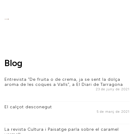
Blog
Entrevista “De fruita o de crema, ja se sent la dolça
aroma de les coques a Valls”, a El Diari de Tarragona
23 de juny de 2021
El calçot desconegut
5 de març de 2021
La revista Cultura i Paisatge parla sobre el caramel