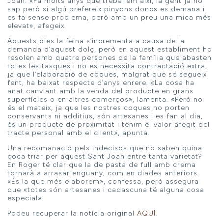
Joan. «Fa molts anys que treballem així, la gent ja ho
sap però si algú prefereix pinyons doncs es demana i
es fa sense problema, però amb un preu una mica més
elevat», afegeix.
Aquests dies la feina s’incrementa a causa de la
demanda d’aquest dolç, però en aquest establiment ho
resolen amb quatre persones de la família que abasten
totes les tasques i no es necessita contractació extra,
ja que l’elaboració de coques, malgrat que se segueix
fent, ha baixat respecte d’anys enrere. «La cosa ha
anat canviant amb la venda del producte en grans
superfícies o en altres comerços», lamenta. «Però no
és el mateix, ja que les nostres coques no porten
conservants ni additius, són artesanes i es fan al dia,
és un producte de proximitat i tenim el valor afegit del
tracte personal amb el client», apunta.
Una recomanació pels indecisos que no saben quina
coca triar per aquest Sant Joan entre tanta varietat?
En Roger té clar que la de pasta de full amb crema
tornarà a arrasar enguany, com en diades anteriors.
«És la que més elaborem», confessa, però assegura
que «totes són artesanes i cadascuna té alguna cosa
especial».
Podeu recuperar la notícia original
AQUÍ
.